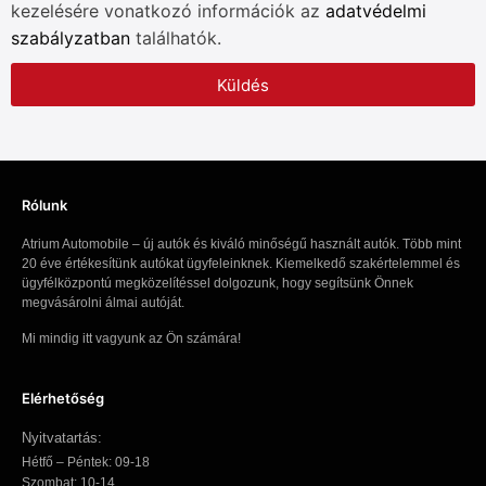
kezelésére vonatkozó információk az
adatvédelmi
szabályzatban
találhatók.
Küldés
Rólunk
Atrium Automobile – új autók és kiváló minőségű használt autók. Több mint
20 éve értékesítünk autókat ügyfeleinknek. Kiemelkedő szakértelemmel és
ügyfélközpontú megközelítéssel dolgozunk, hogy segítsünk Önnek
megvásárolni álmai autóját.
Mi mindig itt vagyunk az Ön számára!
Elérhetőség
Nyitvatartás:
Hétfő – Péntek: 09-18
Szombat: 10-14