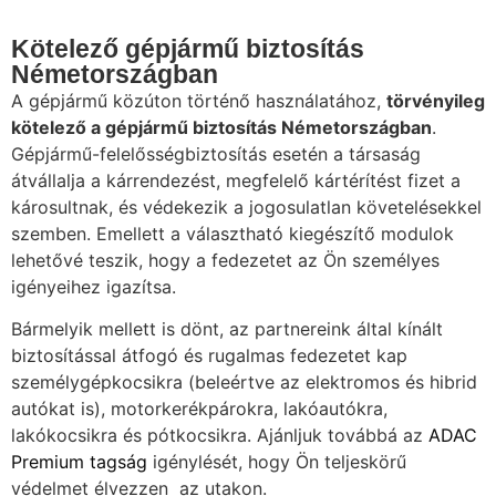
Kötelező gépjármű biztosítás
Németországban
A gépjármű közúton történő használatához,
törvényileg
kötelező a gépjármű biztosítás Németországban
.
Gépjármű-felelősségbiztosítás esetén a társaság
átvállalja a kárrendezést, megfelelő kártérítést fizet a
károsultnak, és védekezik a jogosulatlan követelésekkel
szemben. Emellett a választható kiegészítő modulok
lehetővé teszik, hogy a fedezetet az Ön személyes
igényeihez igazítsa.
Bármelyik mellett is dönt, az partnereink által kínált
biztosítással átfogó és rugalmas fedezetet kap
személygépkocsikra (beleértve az elektromos és hibrid
autókat is), motorkerékpárokra, lakóautókra,
lakókocsikra és pótkocsikra. Ajánljuk továbbá az
ADAC
Premium tagság
igénylését, hogy Ön teljeskörű
védelmet élvezzen az utakon.